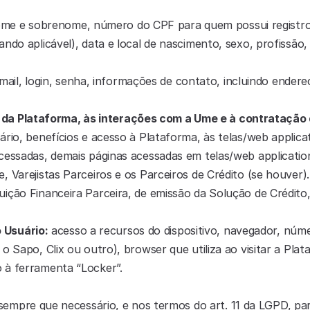
me e sobrenome, número do CPF para quem possui registro, 
ndo aplicável), data e local de nascimento, sexo, profissão, e
-mail, login, senha, informações de contato, incluindo endere
 uso da Plataforma, às interações com a Ume e à contrataçã
rio, benefícios e acesso à Plataforma, às telas/web applicati
cessadas, demais páginas acessadas em telas/web application
, Varejistas Parceiros e os Parceiros de Crédito (se houver
ição Financeira Parceira, de emissão da Solução de Crédito
o Usuário:
 acesso a recursos do dispositivo, navegador, núme
o Sapo, Clix ou outro), browser que utiliza ao visitar a Pla
 à ferramenta “Locker”.
sempre que necessário, e nos termos do art. 11 da LGPD, par