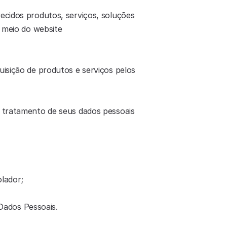
ecidos produtos, serviços, soluções 
e negócios da Ume em geral, incluindo, mas não se limitando a Soluções de Crédito, acessível por meio do website 
uisição de produtos e serviços pelos 
o tratamento de seus dados pessoais 
lador;
Dados Pessoais.