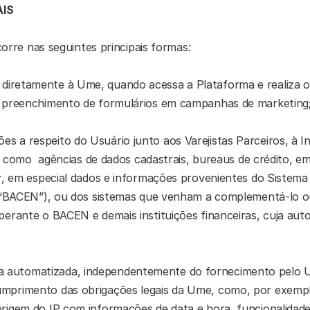
AIS
corre nas seguintes principais formas:
diretamente à Ume, quando acessa a Plataforma e realiza o 
o preenchimento de formulários em campanhas de marketing
s a respeito do Usuário junto aos Varejistas Parceiros, à Ins
is como  agências de dados cadastrais, bureaus de crédito, e
r, em especial dados e informações provenientes do Sistema 
 (“BACEN”), ou dos sistemas que venham a complementá-lo ou 
erante o BACEN e demais instituições financeiras, cuja autor
 automatizada, independentemente do fornecimento pelo Us
primento das obrigações legais da Ume, como, por exemplo, 
rigem do IP com informações de data e hora, funcionalidade