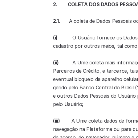
2.         COLETA DOS DADOS PESSO
2.1.
      A coleta de Dados Pessoais o
(i)             
O Usuário fornece os Dados 
cadastro por outros meios, tal com
(ii)            
A Ume coleta mais informaçõe
Parceiros de Crédito, e terceiros, ta
eventual bloqueio de aparelho celula
gerido pelo Banco Central do Brasil
e outros Dados Pessoais do Usuário p
pelo Usuário;
(iii)          
A Ume coleta dados de forma
navegação na Plataforma ou para cum
de acesso, do navegador, número e o