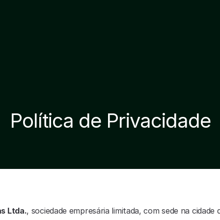
Política de Privacidade
s Ltda.
, sociedade empresária limitada, com sede na cidade 