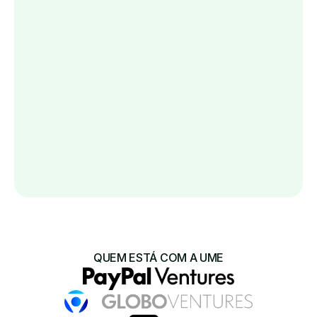
consumidores cadastrados
R$ 500 milhões +
compras realizadas
2.5 milhões +
captados com os principais investidores
R$ 750 milhões +
em crédito emitido para consumidores
Conheça a Ume
QUEM ESTÁ COM A UME