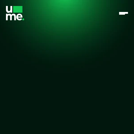
Até 50% mais vendas
Sem complexidade
Crédito próprio que acelera 
seu negócio sem custo 
adicional
Crie, opere e escale seus próprios produtos 
financeiros dentro do seu negócio, capturando o lucro 
do crédito.
Falar com especialista