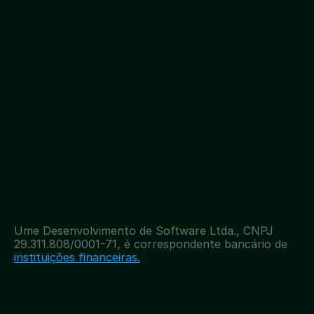
Ume Benefícios:
Início
(21) 4020 - 2060
Quem Somos
Ume Empréstimo:
Onde Comprar
(11) 4020 - 2065
Ajuda
Instagram
Download on the
App Store
Facebook
GET IT ON
Linkedin
YouTube
Política de Privacidade
Termos de Uso
Ume Desenvolvimento de Software Ltda., CNPJ 
29.311.808/0001-71, é correspondente bancário de 
instituições financeiras.