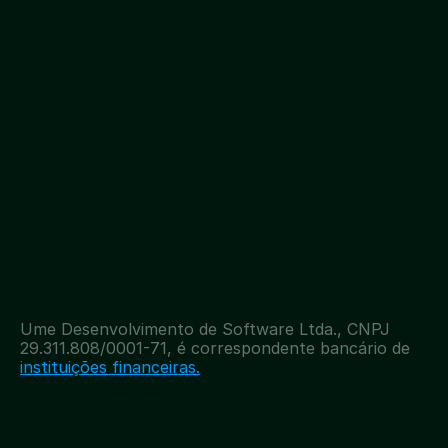
Ume Benefícios:
Início
(21) 4020 - 2060
Quem Somos
Ume Empréstimo:
Onde Comprar
(11) 4020 - 2065
Ajuda
Instagram
Download on the
App Store
Facebook
GET IT ON
Linkedin
YouTube
Política de Privacidade
Termos de Uso
Ume Desenvolvimento de Software Ltda., CNPJ 
29.311.808/0001-71, é correspondente bancário de 
instituições financeiras.