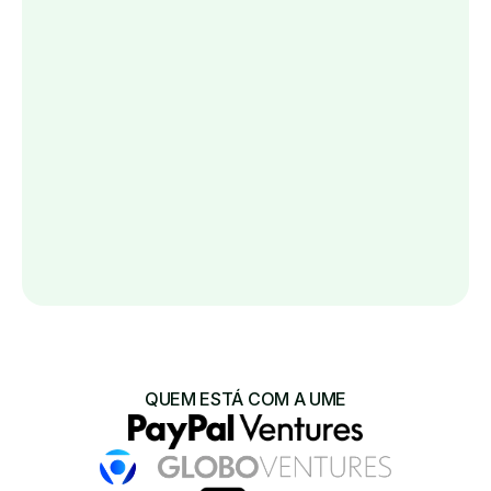
consumidores cadastrados
R$ 500 milhões +
compras realizadas
2.5 milhões +
captados com os principais investidores
R$ 750 milhões +
em crédito emitido para consumidores
Conheça a Ume
QUEM ESTÁ COM A UME