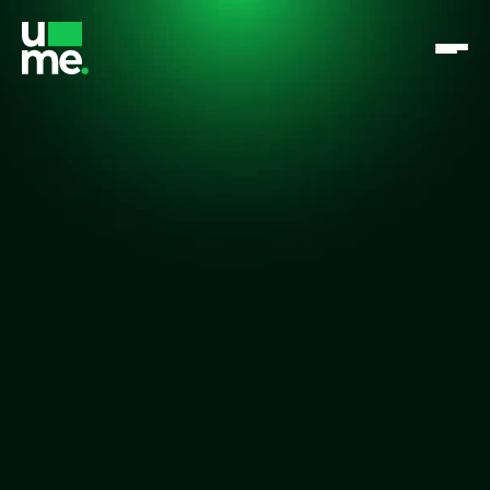
Até 50% mais vendas
Sem complexidade
Crédito próprio que acelera 
seu negócio sem custo 
adicional
Crie, opere e escale seus próprios produtos 
financeiros dentro do seu negócio, capturando o lucro 
do crédito.
Falar com especialista